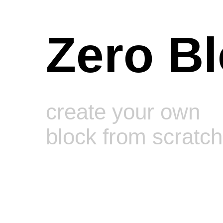
Zero B
create your own
block from scratch