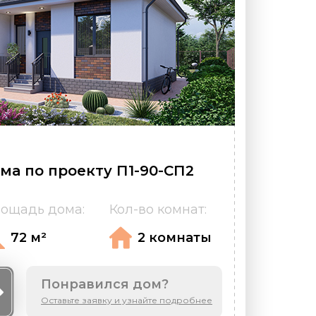
ма по проекту П1-90-СП2
ощадь дома:
Кол-во комнат:
72 м²
2 комнаты
Понравился дом?
Оставьте заявку и узнайте подробнее