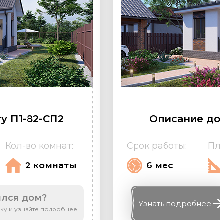
у П1-82-СП2
Описание до
Кол-во комнат:
Срок работы:
Пл
2 комнаты
6 мес
лся дом?
Узнать
подробнее
вку и узнайте подробнее