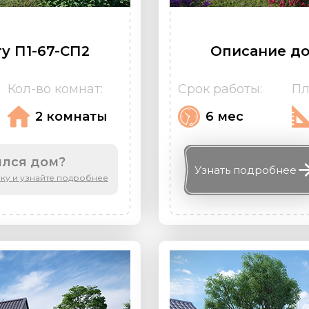
у П1-67-СП2
Описание до
Кол-во комнат:
Срок работы:
Пл
2 комнаты
6 мес
лся дом?
Узнать
подробнее
вку и узнайте подробнее