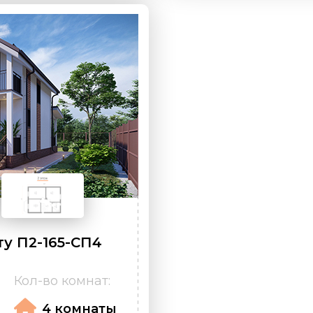
у П2-165-СП4
Кол-во комнат:
4 комнаты