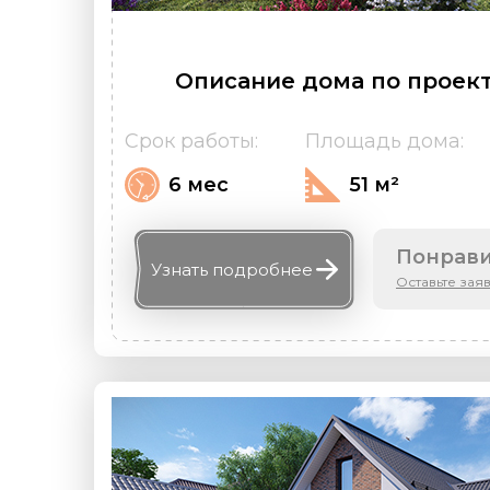
Описание дома по проект
Срок работы:
Площадь дома:
6 мес
51 м²
Понрави
Узнать
подробнее
Оставьте зая