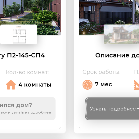
у П2-145-СП4
Описание до
Срок работы:
П
Кол-во комнат:
7 мес
4 комнаты
ился дом?
Узнать
подробнее
явку и узнайте подробнее