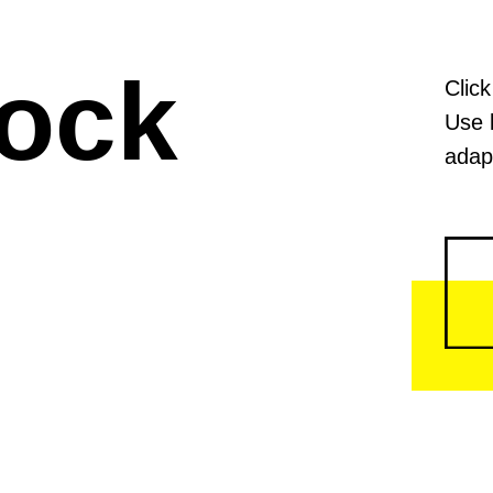
lock
Click
Use 
adapt