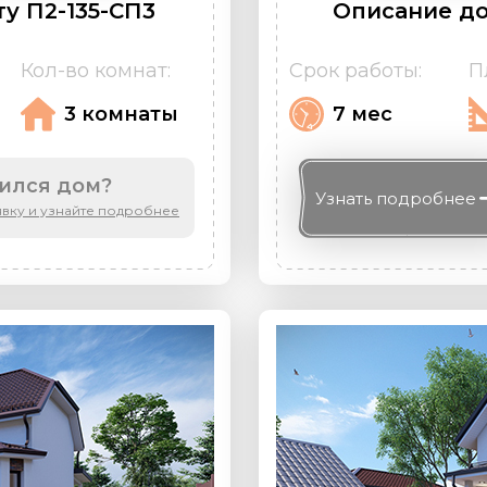
у П2-135-СП3
Описание до
Кол-во комнат:
Срок работы:
П
3 комнаты
7 мес
ился дом?
Узнать
подробнее
явку и узнайте подробнее